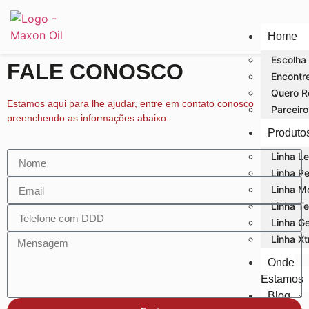
Home
Escolha 
FALE CONOSCO
Encontre
Quero R
Estamos aqui para lhe ajudar, entre em contato conosco
Parceiro
preenchendo as informações abaixo.
Produto
Linha L
Linha P
Linha M
Linha Te
Linha G
Linha X
Onde
Estamos
Blog