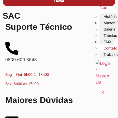
Sobre
Enviar
Nós
SAC
História
Maxon R
Suporte Técnico
Galeria
Tabelas
FAQ
Contato
Trabalh
0800 600 3648
Seg – Qui: 8h00 às 18h00
Sex: 8h00 às 17h00
X
Maiores Dúvidas