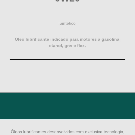
Sintético
Óleo lubrificante indicado para motores a gasolina,
etanol, gnv e flex.
Óleos lubrificantes desenvolvidos com exclusiva tecnologia,