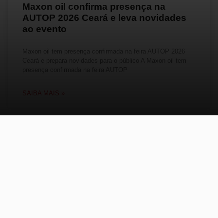
Maxon oil confirma presença na
AUTOP 2026 Ceará e leva novidades
ao evento
Maxon oil tem presença confirmada na feira AUTOP 2026
Ceará e prepara novidades para o público A Maxon oil tem
presença confirmada na feira AUTOP
SAIBA MAIS »