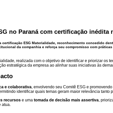
G no Paraná com certificação inédita n
 a
certificação ESG Materialidade
, reconhecimento concedido den
nstitucional da companhia e reforça seu compromisso com prática
lidade, realizada com o objetivo de identificar e priorizar os 
ação estratégica da empresa ao alinhar suas iniciativas às de
pacto
a e colaborativa
, envolvendo seu Comitê ESG e promovendo a 
rmitindo identificar quais temas geram maior relevância tanto 
os recursos
e uma
tomada de decisão mais assertiva
, priori
 atua.