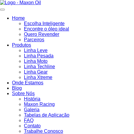
Ir
para
o
Home
conteúdo
Escolha Inteligente
Encontre o óleo ideal
Quero Revender
Parceiros
Produtos
Linha Leve
Linha Pesada
Linha Moto
Linha Techline
Linha Gear
Linha Xtreme
Onde Estamos
Blog
Sobre Nós
História
Maxon Racing
Galeria
Tabelas de Aplicação
FAQ
Contato
Trabalhe Conosco