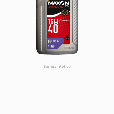
Semissintético
Óleo lubrificante indicado para motores a gasolina,
etanol, gnv e flex.