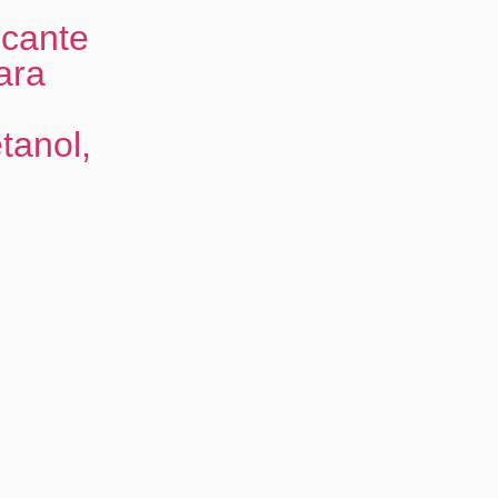
icante
ara
tanol,