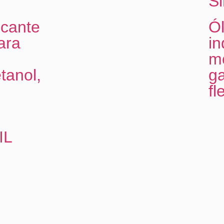
Si
icante
Ól
ara
in
m
tanol,
ga
fl
IL