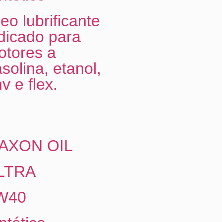
eo lubrificante
dicado para
otores a
solina, etanol,
v e flex.
AXON OIL
LTRA
W40