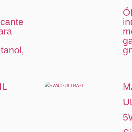
Ól
icante
in
ara
m
ga
tanol,
gn
IL
M
U
5