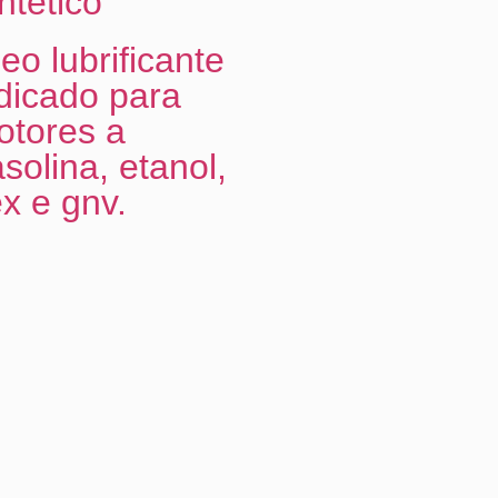
ntético
eo lubrificante
dicado para
otores a
solina, etanol,
ex e gnv.