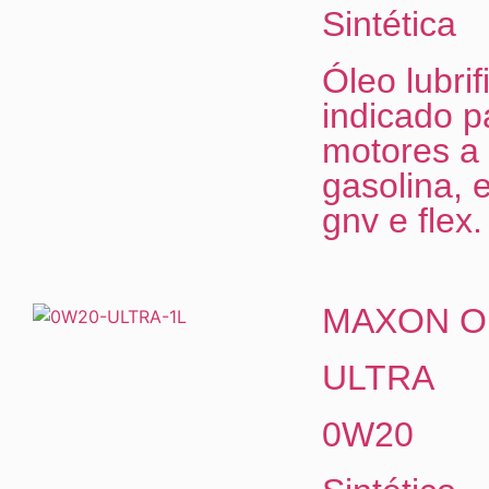
Sintética
Óleo lubrif
indicado p
motores a
gasolina, e
gnv e flex.
MAXON O
ULTRA
0W20