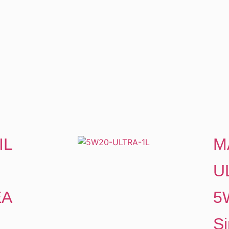
IL
M
U
EA
5
Si