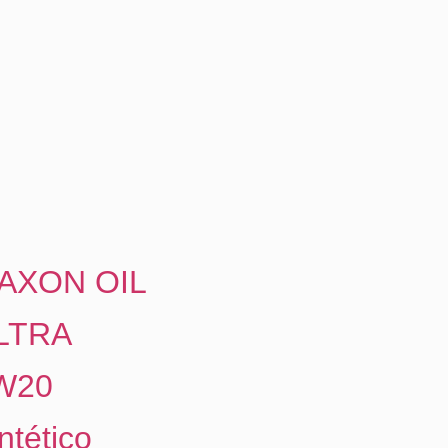
AXON OIL
LTRA
W20
ntético