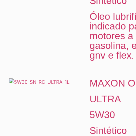
Sintético
Óleo lubrif
indicado p
motores a
gasolina, e
gnv e flex.
MAXON O
ULTRA
5W30
Sintético